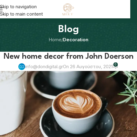
Skip to navigation
Skip to main content
Blog
Home
/
Decoration
DECORATION
New home decor from John Doerson
0
info@dondigital.gr
On 26 Αυγούστου, 2021