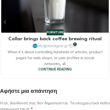
FURNITURE
Collar brings back coffee brewing ritual
0
info@dondigital.gr
When it's about controlling hundreds of articles, product
pages for web shops, or user profiles in social
networks, all
CONTINUE READING
Αφήστε μια απάντηση
Η ηλ. διεύθυνση σας δεν δημοσιεύεται.
Τα υποχρεωτικά πεδία
*
σημειώνονται με